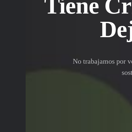
Tiene Cr
Dej
No trabajamos por v
sos