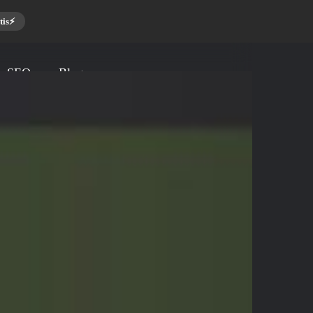
is⚡️
a SEO
Blog