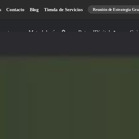
s
Contacto
Blog
Tienda de Servicios
Reunión de Estrategia Grat
osotros
Metodología 🔎
Retos JDigital 🔥
Gui
Reunión de estrategia!