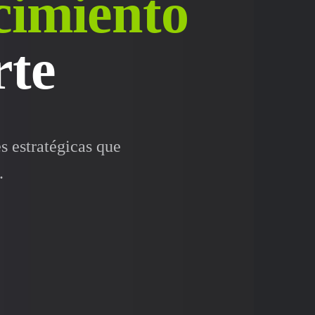
cimiento
rte
 estratégicas que
.